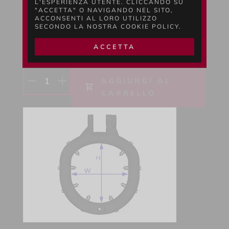
L'ESPERIENZA UTENTE. CLICCANDO SU
"ACCETTA" O NAVIGANDO NEL SITO,
Scegli...
ACCONSENTI AL LORO UTILIZZO
SECONDO LA NOSTRA COOKIE POLICY.
$
0.00
USD *
ACCETTA
0
disponibili
1
AGGIUNGI AL
CARRELLO