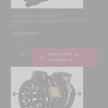
Nero con punte standard
Diametro interno punte 29mm 1.14" Perno
Nero
$
161.79
USD *
1 disponibili
1
AGGIUNGI AL
CARRELLO