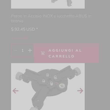
Perno in Acciaio INOX e lucchetto ABUS in
titanio
$
92.45
USD *
3 disponibili
1
AGGIUNGI AL
CARRELLO