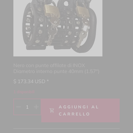
Nero con punte affilate di INOX
Diametro interno punte 40mm (1.57")
$
173.34
USD *
1 disponibili
1
AGGIUNGI AL
CARRELLO