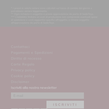
* I prezzi in valuta estera sono calcolati sul tasso di cambio del giorno e
potrebbero variare leggermente.
** Ogni richiesta è soggetta a previa approvazione da parte di SadoToys.
*** L'addebito limitato ai costi di produzione non comprende eventuali spese
di spedizione o costi aggiuntivi specifici all'oggetto, e rimane soggetto
all'approvazione da parte di SadoToys.
Contattaci
Pagamenti e Spedizioni
Diritto di recesso
Carte Regalo
Privacy policy
Cookie policy
Disclaimer
Iscriviti alla nostra newsletter
ISCRIVITI