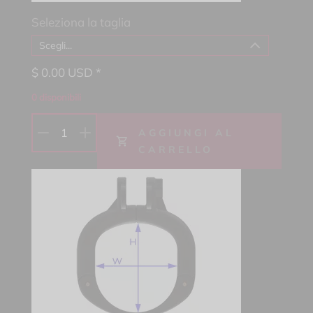
Seleziona la taglia
Scegli...
$
0.00
USD *
0
disponibili
1
AGGIUNGI AL
CARRELLO