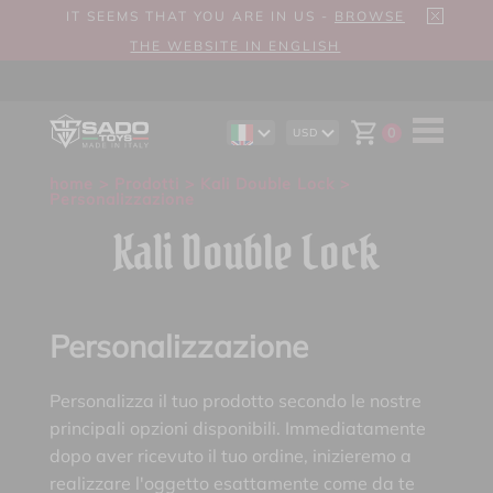
IT SEEMS THAT YOU ARE IN US -
BROWSE
THE WEBSITE IN ENGLISH
0
USD
EN
AUD
DE
CAD
home
>
Prodotti
>
Kali Double Lock
>
ES
CHF
Personalizzazione
EUR
GBP
Kali Double Lock
Personalizzazione
Personalizza il tuo prodotto secondo le nostre
principali opzioni disponibili. Immediatamente
dopo aver ricevuto il tuo ordine, inizieremo a
realizzare l'oggetto esattamente come da te