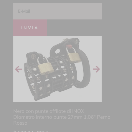
INVIA
Nero con punte affilate di INOX
Diametro interno punte 27mm 1.06" Perno
Rosso