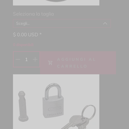
Seleziona la taglia
Scegli...
$
0.00
USD *
0
disponibili
1
AGGIUNGI AL
CARRELLO