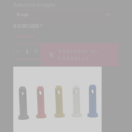
Seleziona la taglia
Scegli...
$
0.00
USD *
0
disponibili
1
AGGIUNGI AL
CARRELLO