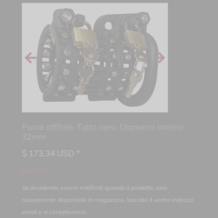
Punte affilate, Tutto nero, Diametro interno
32mm
$
173.34
USD *
Esaurito
Se desiderate essere notificati quando il prodotto sarà
nuovamente disponibile in magazzino, lasciate il vostro indirizzo
email e vi contatteremo.