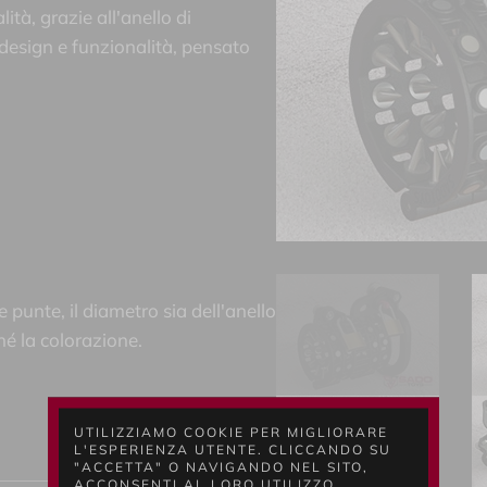
tà, grazie all'anello di
design e funzionalità, pensato
e punte, il diametro sia dell'anello
hé la colorazione.
UTILIZZIAMO COOKIE PER MIGLIORARE
L'ESPERIENZA UTENTE. CLICCANDO SU
"ACCETTA" O NAVIGANDO NEL SITO,
ACCONSENTI AL LORO UTILIZZO