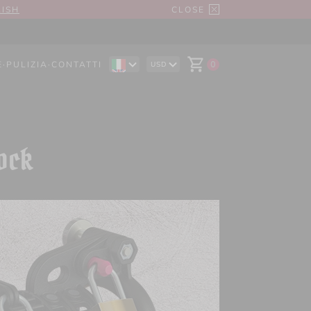
LISH
CLOSE
E
·
PULIZIA
·
CONTATTI
0
USD
EN
AUD
DE
CAD
ES
CHF
EUR
GBP
Lock