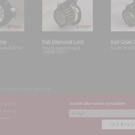
ing
Kali Diamond Lock
Kali Cruel 
re da
$
97.94
Prezzo a partire da
$
$
149.79
USD
195.88
USD *
orno e potrebbero variare leggermente.
y policy
Iscriviti alla nostra newsletter
e policy
aimer
ISCRIVI