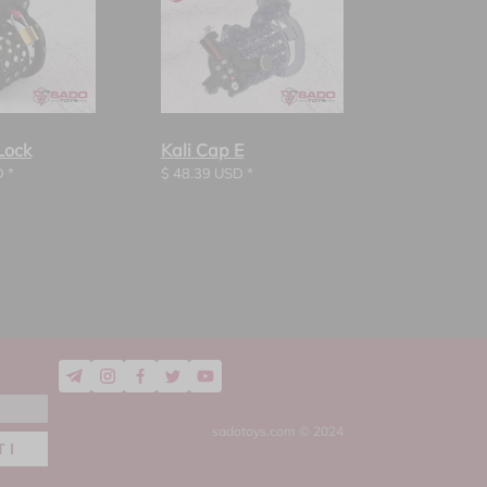
Lock
Kali Cap E
 *
$
48.39
USD *
sadotoys.com © 2024
TI