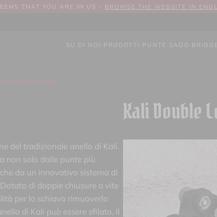
SEEMS THAT YOU ARE IN US -
BROWSE THE WEBSITE IN ENG
SU DI NOI
·
PRODOTTI
·
PUNTE
·
SADO BRIDG
li Double Lock
Kali Double 
ne del tradizionale anello di Kali.
a non solo dalle punte più
nche da un innovativo sistema di
. Dotato di doppie chiusure a vite
ilità per lo schiavo rimuoverlo
lo di Kali può essere sfilato, il