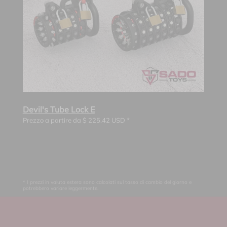
Devil's Tube Lock E
Prezzo a partire da
$
225.42
USD *
* I prezzi in valuta estera sono calcolati sul tasso di cambio del giorno e
potrebbero variare leggermente.