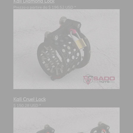
Kali Diamond Lock
Prezzo a partire da
$
196.52
USD *
Kali Cruel Lock
$
150.28
USD *