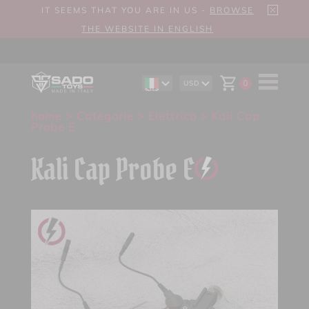
IT SEEMS THAT YOU ARE IN US -
BROWSE
THE WEBSITE IN ENGLISH
0
USD
EN
AUD
DE
CAD
home
>
Categorie
>
Elettrico
> Kali Cap
ES
CHF
Probe E
EUR
GBP
Kali Cap Probe E