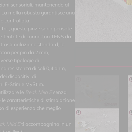
zioni sensoriali, mantenendo al
. La molla robusta garantisce una
e controllata.
tric, queste pinze sono pensate
ne. Dotate di connettori TENS da
ettrostimolazione standard, le
atori per pin da 2 mm,
iverse tipologie di
 una resistenza di soli 0,4 ohm,
ei dispositivi di
chi E-Stim e MyStim.
tilizzare le
Beak Mild E
senza
le caratteristiche di stimolazione
 tipo di esperienza che meglio
ak Mild E
ti accompagnino in un
tuoi limiti.