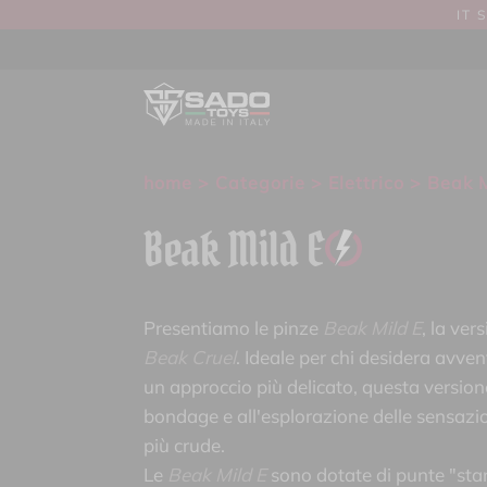
IT 
home
>
Categorie
>
Elettrico
> Beak M
Beak Mild E
Presentiamo le pinze
Beak Mild E
, la ver
Beak Cruel
. Ideale per chi desidera avve
un approccio più delicato, questa versione
bondage e all'esplorazione delle sensazion
più crude.
Le
Beak Mild E
sono dotate di punte "sta