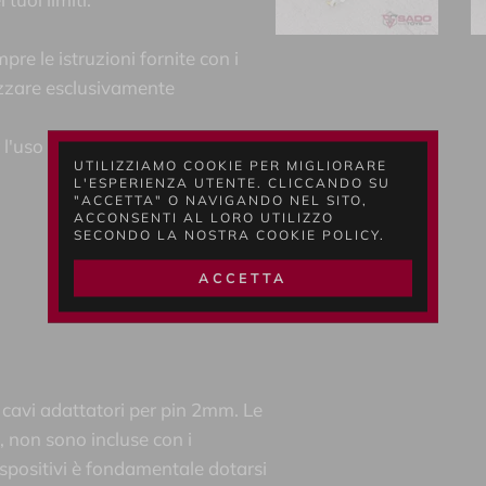
re le istruzioni fornite con i
lizzare esclusivamente
'uso improprio dei dispositivi di
UTILIZZIAMO COOKIE PER MIGLIORARE
L'ESPERIENZA UTENTE. CLICCANDO SU
"ACCETTA" O NAVIGANDO NEL SITO,
ACCONSENTI AL LORO UTILIZZO
SECONDO LA NOSTRA COOKIE POLICY.
ACCETTA
 cavi adattatori per pin 2mm. Le
 non sono incluse con i
 dispositivi è fondamentale dotarsi