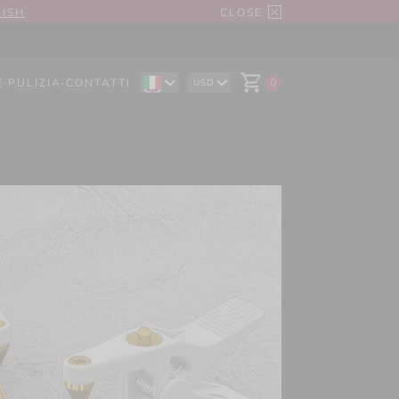
LISH
CLOSE
E
·
PULIZIA
·
CONTATTI
0
USD
EN
AUD
DE
CAD
ES
CHF
EUR
GBP