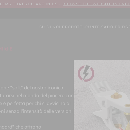
SEEMS THAT YOU ARE IN US -
BROWSE THE WEBSITE IN ENG
SU DI NOI
·
PRODOTTI
·
PUNTE
·
SADO BRIDG
ild E
sione "soft" del nostro iconico
nturarsi nel mondo del piacere con
 è perfetta per chi si avvicina al
i senza l'intensità delle versioni
ndard" che offrono