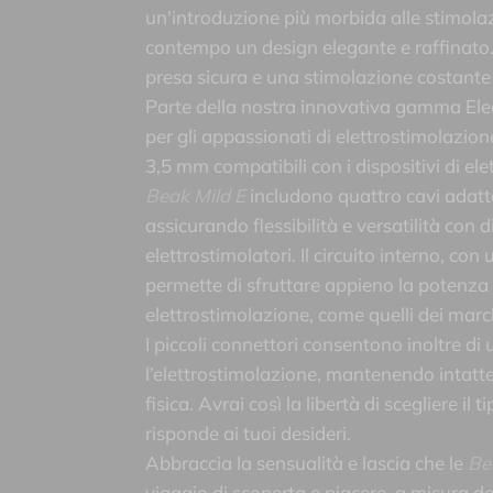
un'introduzione più morbida alle stimola
contempo un design elegante e raffinato
presa sicura e una stimolazione costante 
Parte della nostra innovativa gamma Elec
per gli appassionati di elettrostimolazio
3,5 mm compatibili con i dispositivi di el
Beak Mild E
includono quattro cavi adatt
assicurando flessibilità e versatilità con d
elettrostimolatori. Il circuito interno, con
permette di sfruttare appieno la potenza d
elettrostimolazione, come quelli dei mar
I piccoli connettori consentono inoltre di u
l’elettrostimolazione, mantenendo intatte 
fisica. Avrai così la libertà di scegliere il
risponde ai tuoi desideri.
Abbraccia la sensualità e lascia che le
Be
viaggio di scoperta e piacere, a misura dei 