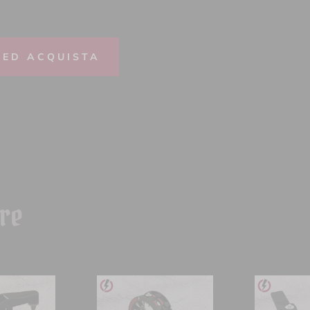
 ED ACQUISTA
are