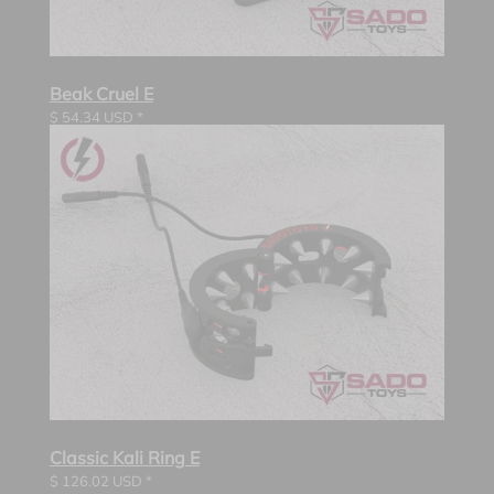
Beak Cruel E
$
54.34
USD *
Classic Kali Ring E
$
126.02
USD *