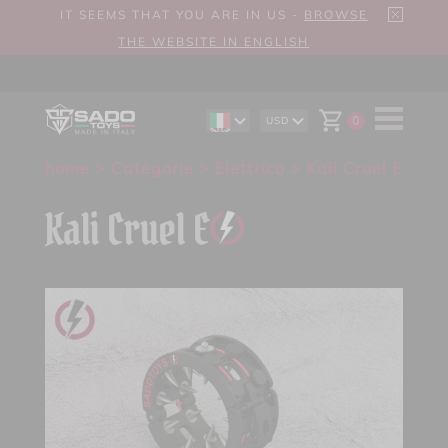
IT SEEMS THAT YOU ARE IN US -
BROWSE
THE WEBSITE IN ENGLISH
0
USD
EN
AUD
DE
CAD
home
>
Categorie
>
Elettrico
> Kali Cruel E
ES
CHF
EUR
GBP
Kali Cruel E