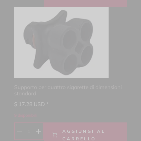
Supporto per quattro sigarette di dimensioni
standard.
$
17.28
USD *
9 disponibili
1
AGGIUNGI AL
CARRELLO