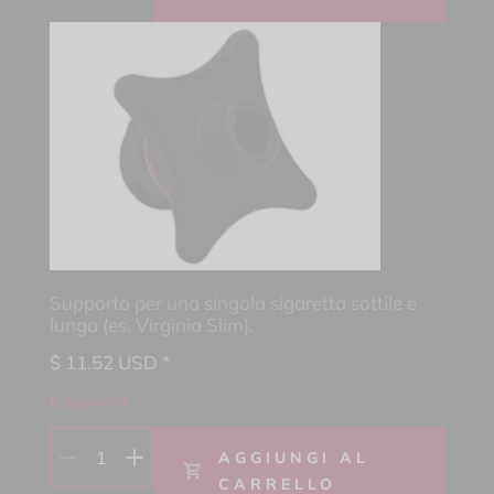
Supporto per una singola sigaretta sottile e
lunga (es. Virginia Slim).
$
11.52
USD *
6 disponibili
1
AGGIUNGI AL
CARRELLO