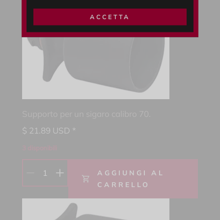
ACCETTA
Supporto per un sigaro calibro 70.
$
21.89
USD *
3 disponibili
1
AGGIUNGI AL
CARRELLO