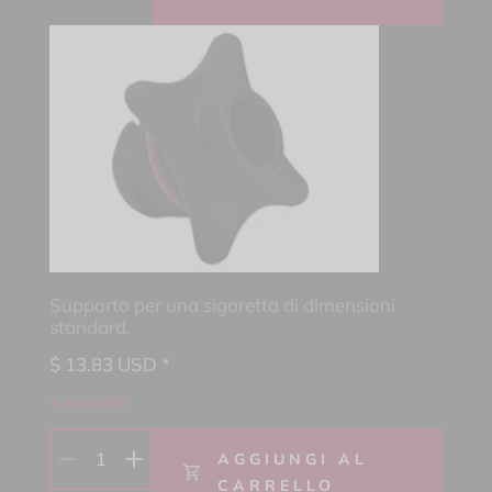
Supporto per una sigaretta di dimensioni
standard.
$
13.83
USD *
6 disponibili
1
AGGIUNGI AL
CARRELLO