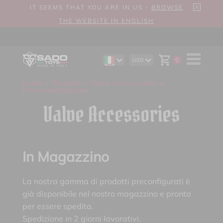
IT SEEMS THAT YOU ARE IN US -
BROWSE
THE WEBSITE IN ENGLISH
0
USD
EN
AUD
DE
CAD
home
>
Prodotti
>
Valve Accessories
>
ES
CHF
Personalizzazione
EUR
GBP
Valve Accessories
In Magazzino
La nostra gamma di prodotti preconfigurati è
già disponibile nel nostro magazzino e pronta
per essere spedita.
Spedizione in 2 giorni lavorativi.