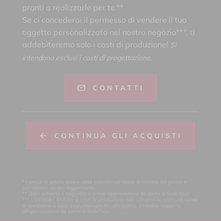
pronti a realizzarle per te.**
Se ci concederai il permesso di vendere il tuo
oggetto personalizzato nel nostro negozio***, ti
addebiteremo solo i costi di produzione!
Si
intendono esclusi i costi di progettazione.
CONTATTI
CONTINUA GLI ACQUISTI
* I prezzi in valuta estera sono calcolati sul tasso di cambio del giorno e
potrebbero variare leggermente.
** Ogni richiesta è soggetta a previa approvazione da parte di SadoToys.
*** L'addebito limitato ai costi di produzione non comprende eventuali spese
di spedizione o costi aggiuntivi specifici all'oggetto, e rimane soggetto
all'approvazione da parte di SadoToys.