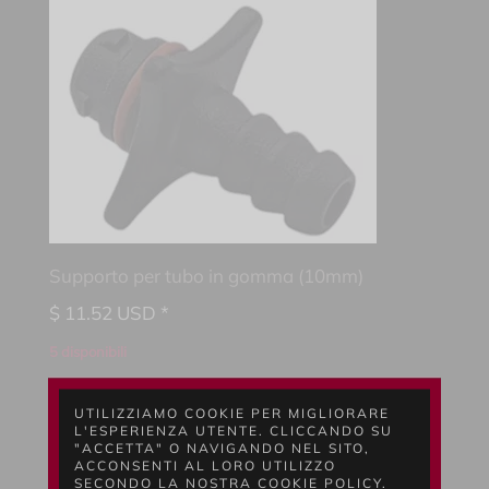
Supporto per tubo in gomma (10mm)
$
11.52
USD *
5 disponibili
1
AGGIUNGI AL
UTILIZZIAMO COOKIE PER MIGLIORARE
L'ESPERIENZA UTENTE. CLICCANDO SU
CARRELLO
"ACCETTA" O NAVIGANDO NEL SITO,
ACCONSENTI AL LORO UTILIZZO
SECONDO LA NOSTRA COOKIE POLICY.