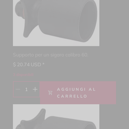
Supporto per un sigaro calibro 60.
$
20.74
USD *
3 disponibili
1
AGGIUNGI AL
CARRELLO