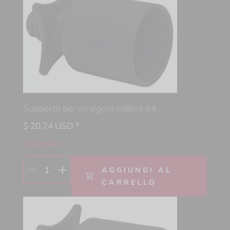
Supporto per un sigaro calibro 64.
$
20.74
USD *
3 disponibili
1
AGGIUNGI AL
CARRELLO