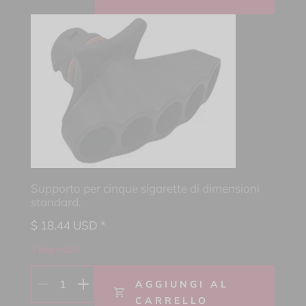
Supporto per cinque sigarette di dimensioni
standard.
$
18.44
USD *
3 disponibili
1
AGGIUNGI AL
CARRELLO