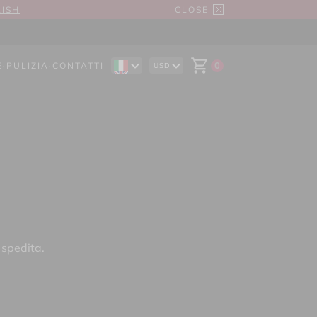
LISH
CLOSE
E
·
PULIZIA
·
CONTATTI
0
USD
EN
AUD
DE
CAD
ES
CHF
EUR
GBP
 spedita.