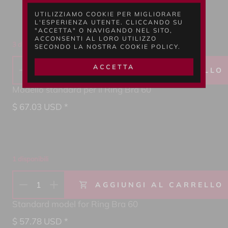
UTILIZZIAMO COOKIE PER MIGLIORARE
L'ESPERIENZA UTENTE. CLICCANDO SU
"ACCETTA" O NAVIGANDO NEL SITO,
ACCONSENTI AL LORO UTILIZZO
3 disponibili
SECONDO LA NOSTRA COOKIE POLICY.
ACCETTA
1
AGGIUNGI AL CARRELLO
Modello standard per il Ring Bra 60
$
67.03
USD *
1 disponibili
1
AGGIUNGI AL CARRELLO
Standard model for Ring Bra 60
$
57.78
USD *