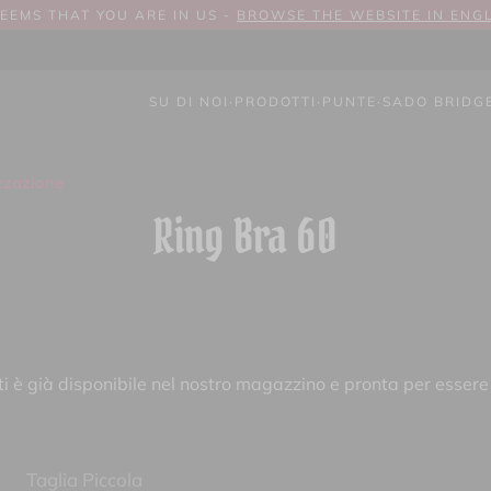
SEEMS THAT YOU ARE IN US -
BROWSE THE WEBSITE IN ENG
SU DI NOI
·
PRODOTTI
·
PUNTE
·
SADO BRIDG
zzazione
Ring Bra 60
 è già disponibile nel nostro magazzino e pronta per essere
Taglia Piccola