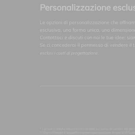
Personalizzazione esclu
Le opzioni di personalizzazione che offria
esclusiva, una forma unica, una dimensione 
Contattaci e discuti con noi le tue idee: sia
Se ci concederai il permesso di vendere il 
esclusi i costi di progettazione.
* I prezzi in valuta estera sono calcolati sul tasso di cambio del gi
** Ogni richiesta è soggetta a previa approvazione da parte di Sad