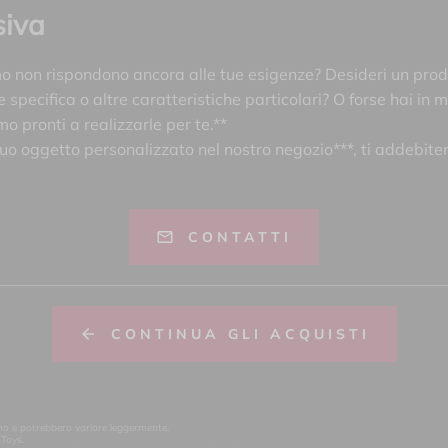
siva
mo non rispondono ancora alle tue esigenze? Desideri un prod
specifica o altre caratteristiche particolari? O forse hai in 
mo pronti a realizzarle per te.**
tuo oggetto personalizzato nel nostro negozio***, ti addebite
CONTATTI
CONTINUA GLI ACQUISTI
orno e potrebbero variare leggermente.
oToys.