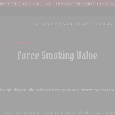
SEEMS THAT YOU ARE IN US -
BROWSE THE WEBSITE IN ENG
SU DI NOI
·
PRODOTTI
·
PUNTE
·
SADO BRIDG
ersonalizzazione
Force Smoking Valve
 è già disponibile nel nostro magazzino e pronta per essere
Edizione speciale - Corpo nero con valvola rossa vernic