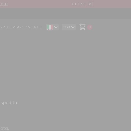
LISH
CLOSE
E
·
PULIZIA
·
CONTATTI
0
USD
EN
AUD
DE
CAD
ES
CHF
EUR
GBP
 spedita.
iata.