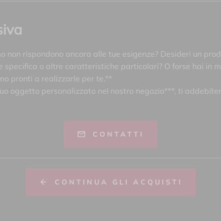
siva
mo non rispondono ancora alle tue esigenze? Desideri un prod
specifica o altre caratteristiche particolari? O forse hai in 
mo pronti a realizzarle per te.**
tuo oggetto personalizzato nel nostro negozio***, ti addebite
CONTATTI
CONTINUA GLI ACQUISTI