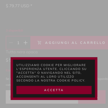
$
79.77
USD *
3 disponibili
1
AGGIUNGI AL CARRELLO
Tutta nera opaca
$
53.18
USD *
UTILIZZIAMO COOKIE PER MIGLIORARE
L'ESPERIENZA UTENTE. CLICCANDO SU
Esaurito
"ACCETTA" O NAVIGANDO NEL SITO,
ACCONSENTI AL LORO UTILIZZO
Se desiderate essere notificati quando il prodotto sarà nuovamente disponibile
SECONDO LA NOSTRA COOKIE POLICY.
contatteremo.
ACCETTA
INVIA